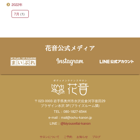
2022年
7月
(1)
花音公式メディア
〒023-0003 岩手県奥州市水沢佐倉河字後田29
プラザイン水沢 3F(ブライズルーム隣)
TEL：080-1827-6544
e-mail：mail@oshu-kanon.jp
LINE：
@biyouseitai-kanon
サロンについて
ご予約
お知らせ
ブログ