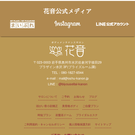
花音公式メディア
〒023-0003 岩手県奥州市水沢佐倉河字後田29
プラザイン水沢 3F(ブライズルーム隣)
TEL：080-1827-6544
e-mail：mail@oshu-kanon.jp
LINE：
@biyouseitai-kanon
サロンについて
ご予約
お知らせ
ブログ
頭がい骨小顔矯正
美骨格ボディ
ご自愛プラン
時短プラン
岩盤浴ドーム
ブライダルエステ
ご利用規約・キャンセルポリシー
個人情報保護方針
サイトマップ