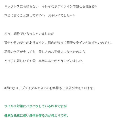
ネックレスにも頼らない キレイなボディラインで魅せる花嫁姿✨
本当に言うこと無しです(^-^) おキレイでした～✨
元々、細身でいらっしゃいましたが
背中や首の凝りがありますと、筋肉が張って華奢なラインが出ずらいのです。
花音のケアが少しでも 美しさのお手伝いになったのなら
とっても嬉しいです😊 本当にありがとうございました。
3月になり、ブライダルエステのお客様もご来店が増えています。
ウイルス対策にバタバタしている昨今ですが
健康な免疫に強い身体を作るのが何よりです。