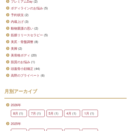
プレミアムDay
(2)
ボディラインのお悩み
(5)
予約状況
(2)
内蔵上げ
(3)
動物愛護の思い
(2)
筋膜リリースセラピー
(5)
美尻・骨盤調整
(8)
美脚
(2)
美骨格ボディ
(20)
肌質のお悩み
(1)
頭蓋骨小顔矯正
(44)
高野のプライベート
(6)
月別アーカイブ
2026年
8月
(1)
7月
(1)
5月
(1)
4月
(1)
1月
(1)
2025年