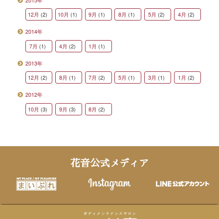
12月
(2)
10月
(1)
9月
(1)
8月
(1)
5月
(2)
4月
(2)
2014年
7月
(1)
4月
(2)
1月
(1)
2013年
12月
(2)
8月
(1)
7月
(2)
5月
(1)
3月
(1)
1月
(2)
2012年
10月
(3)
9月
(3)
8月
(2)
花音公式メディア