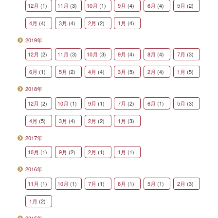
12月
(1)
11月
(3)
10月
(1)
9月
(4)
6月
(4)
5月
(2)
4月
(4)
3月
(4)
2月
(2)
1月
(4)
2019年
12月
(2)
11月
(3)
10月
(3)
9月
(4)
8月
(4)
7月
(3)
6月
(1)
5月
(2)
4月
(4)
3月
(5)
2月
(4)
1月
(5)
2018年
12月
(2)
10月
(1)
9月
(1)
7月
(2)
6月
(1)
5月
(3)
4月
(5)
3月
(4)
2月
(2)
1月
(3)
2017年
10月
(1)
9月
(2)
2月
(1)
1月
(1)
2016年
11月
(1)
10月
(1)
7月
(1)
6月
(1)
5月
(1)
2月
(3)
1月
(2)
2015年