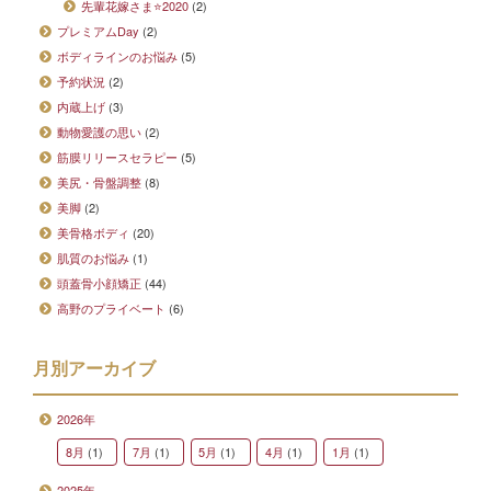
先輩花嫁さま⭐2020
(2)
プレミアムDay
(2)
ボディラインのお悩み
(5)
予約状況
(2)
内蔵上げ
(3)
動物愛護の思い
(2)
筋膜リリースセラピー
(5)
美尻・骨盤調整
(8)
美脚
(2)
美骨格ボディ
(20)
肌質のお悩み
(1)
頭蓋骨小顔矯正
(44)
高野のプライベート
(6)
月別アーカイブ
2026年
8月
(1)
7月
(1)
5月
(1)
4月
(1)
1月
(1)
2025年