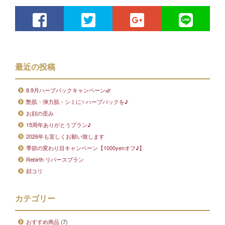
最近の投稿
8.9月ハーブパックキャンペーン🌿
艶肌・弾力肌・シミに✨ハーブパックを♪
お顔の歪み
15周年ありがとうプラン♪
2026年も宜しくお願い致します
季節の変わり目キャンペーン【1000yenオフ♪】
Rebirth リバースプラン
顔コリ
カテゴリー
おすすめ商品
(7)