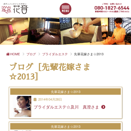
HOME
ブログ
ブライダルエステ
先輩花嫁さま☆2013
ブログ［先輩花嫁さま
☆2013］
先輩花嫁さま☆2013
2014年04月28日
ブライダルエステ☆及川 真澄さま
先輩花嫁さま☆2013