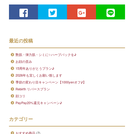
最近の投稿
艶肌・弾力肌・シミに✨ハーブパックを♪
お顔の歪み
15周年ありがとうプラン♪
2026年も宜しくお願い致します
季節の変わり目キャンペーン【1000yenオフ♪】
Rebirth リバースプラン
顔コリ
PayPay20%還元キャンペーン♪
カテゴリー
おすすめ商品
(7)