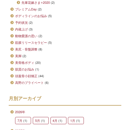
先輩花嫁さま⭐2020
(2)
プレミアムDay
(2)
ボディラインのお悩み
(5)
予約状況
(2)
内蔵上げ
(3)
動物愛護の思い
(2)
筋膜リリースセラピー
(5)
美尻・骨盤調整
(8)
美脚
(2)
美骨格ボディ
(20)
肌質のお悩み
(1)
頭蓋骨小顔矯正
(44)
高野のプライベート
(6)
月別アーカイブ
2026年
7月
(1)
5月
(1)
4月
(1)
1月
(1)