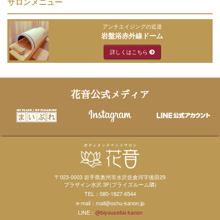
サロンメニュー
アンチエイジングの近道
岩盤浴赤外線ドーム
詳しくはこちら
花音公式メディア
〒023-0003 岩手県奥州市水沢佐倉河字後田29
プラザイン水沢 3F(ブライズルーム隣)
TEL：080-1827-6544
e-mail：mail@oshu-kanon.jp
LINE：
@biyouseitai-kanon