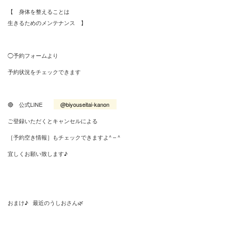
【 身体を整えることは
生きるためのメンテナンス 】
◯予約フォームより
予約状況をチェックできます
🔴 公式LINE
@biyouseitai-kanon
ご登録いただくとキャンセルによる
［予約空き情報］もチェックできますよ^ – ^
宜しくお願い致します♪
おまけ♪ 最近のうしおさん🌿