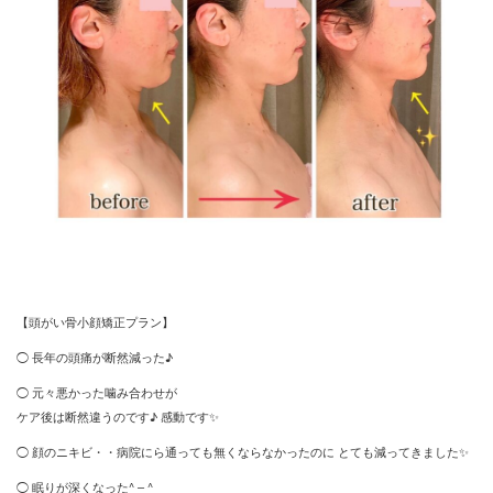
【頭がい骨小顔矯正プラン】
◯ 長年の頭痛が断然減った♪
◯ 元々悪かった噛み合わせが
ケア後は断然違うのです♪ 感動です✨
◯ 顔のニキビ・・病院にら通っても無くならなかったのに とても減ってきました✨
◯ 眠りが深くなった^ – ^