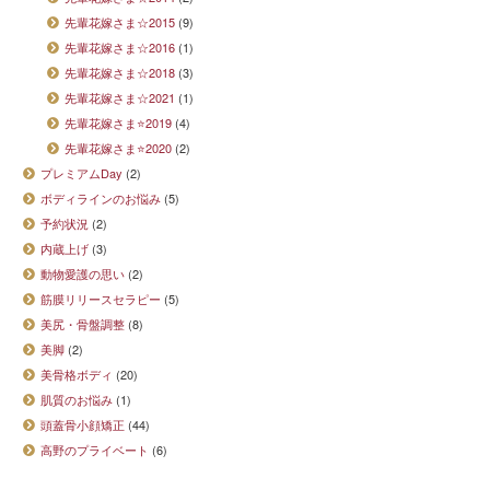
先輩花嫁さま☆2015
(9)
先輩花嫁さま☆2016
(1)
先輩花嫁さま☆2018
(3)
先輩花嫁さま☆2021
(1)
先輩花嫁さま⭐2019
(4)
先輩花嫁さま⭐2020
(2)
プレミアムDay
(2)
ボディラインのお悩み
(5)
予約状況
(2)
内蔵上げ
(3)
動物愛護の思い
(2)
筋膜リリースセラピー
(5)
美尻・骨盤調整
(8)
美脚
(2)
美骨格ボディ
(20)
肌質のお悩み
(1)
頭蓋骨小顔矯正
(44)
高野のプライベート
(6)