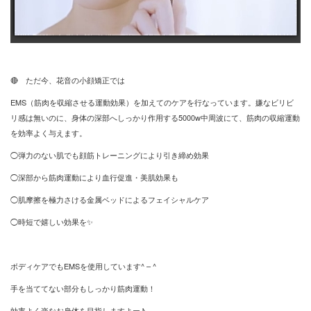
🔴 ただ今、花音の小顔矯正では
EMS（筋肉を収縮させる運動効果）を加えてのケアを行なっています。嫌なビリビ
リ感は無いのに、身体の深部へしっかり作用する5000w中周波にて、筋肉の収縮運動
を効率よく与えます。
◯弾力のない肌でも顔筋トレーニングにより引き締め効果
◯深部から筋肉運動により血行促進・美肌効果も
◯肌摩擦を極力さける金属ベッドによるフェイシャルケア
◯時短で嬉しい効果を✨
ボディケアでもEMSを使用しています^ – ^
手を当ててない部分もしっかり筋肉運動！
効率よく楽なお身体を目指しますよー♪