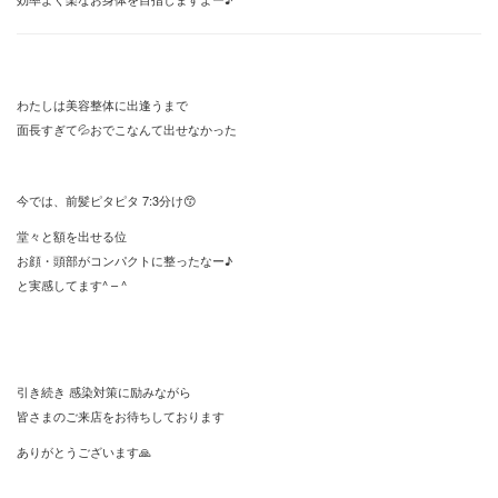
わたしは美容整体に出逢うまで
面長すぎて💦おでこなんて出せなかった
今では、前髪ピタピタ 7:3分け😙
堂々と額を出せる位
お顔・頭部がコンパクトに整ったなー♪
と実感してます^ – ^
引き続き 感染対策に励みながら
皆さまのご来店をお待ちしております
ありがとうございます🙏